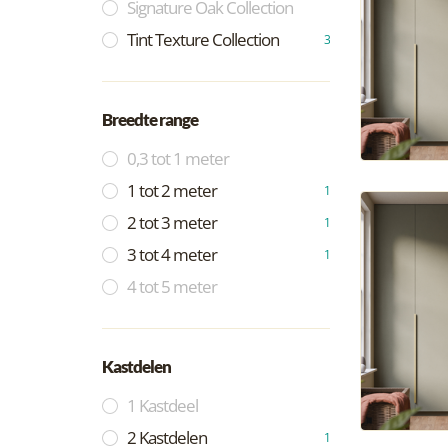
Signature Oak Collection
Tint Texture Collection
3
Breedte range
0,3 tot 1 meter
1 tot 2 meter
1
2 tot 3 meter
1
3 tot 4 meter
1
4 tot 5 meter
Kastdelen
1 Kastdeel
2 Kastdelen
1