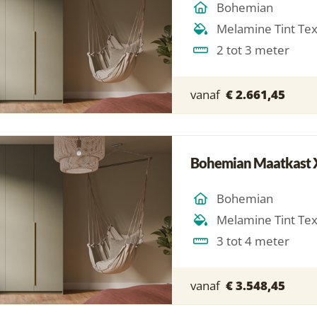
Bohemian
Melamine Tint Te
2 tot 3 meter
vanaf
€ 2.661,45
Bohemian Maatkast 
Bohemian
Melamine Tint Te
3 tot 4 meter
vanaf
€ 3.548,45