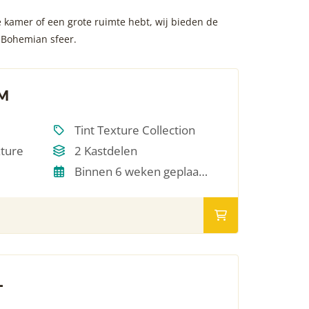
kamer of een grote ruimte hebt, wij bieden de
n Bohemian sfeer.
 M
Tint Texture Collection
xture
2 Kastdelen
Binnen 6 weken geplaatst
L