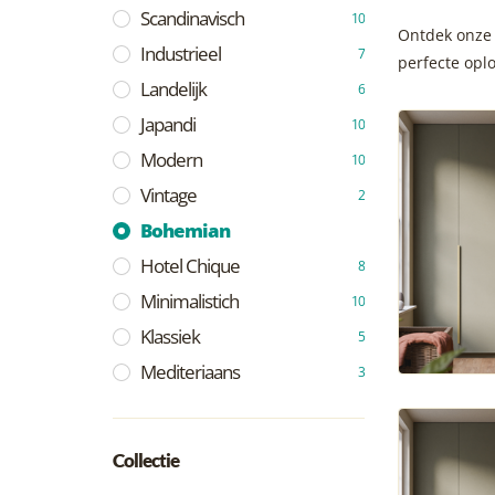
Scandinavisch
10
Ontdek onze 
Industrieel
7
perfecte opl
Landelijk
6
Japandi
10
Modern
10
Vintage
2
Bohemian
Hotel Chique
8
Minimalistich
10
Klassiek
5
Mediteriaans
3
Collectie