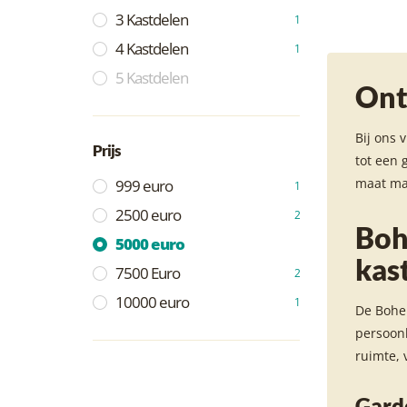
3 Kastdelen
1
4 Kastdelen
1
5 Kastdelen
Ont
Bij ons 
Prijs
tot een 
maat mak
999 euro
1
2500 euro
2
Boh
5000 euro
kas
7500 Euro
2
10000 euro
1
De Bohem
persoonl
ruimte, 
Gard