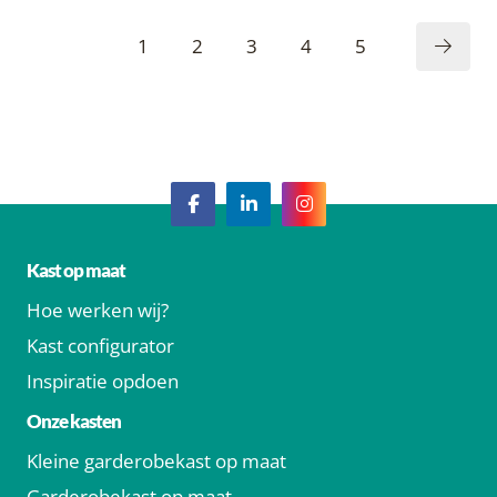
1
2
3
4
5
Kast op maat
Hoe werken wij?
Kast configurator
Inspiratie opdoen
Onze kasten
Kleine garderobekast op maat
Garderobekast op maat