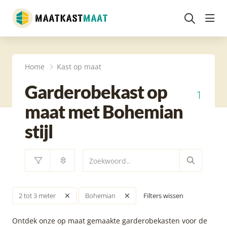
head
Home
Kast op maat
Garderobekast op
1
maat met Bohemian
stijl
Filters wissen
2 tot 3 meter
Bohemian
Ontdek onze op maat gemaakte garderobekasten voor de