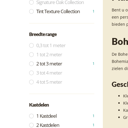
Signature Oak Collection
Bent u o
Tint Texture Collection
1
een pers
bieden p
Breedte range
Boh
0,3 tot 1 meter
1 tot 2 meter
De Bohem
Bohemian
2 tot 3 meter
1
zielen d
3 tot 4 meter
4 tot 5 meter
Gesc
Kl
Kl
Kastdelen
Ka
1 Kastdeel
1
Gr
2 Kastdelen
1