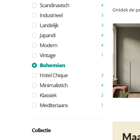
Scandinavisch
4
Ontdek de per
Industrieel
3
Landelijk
3
Japandi
4
Modern
4
Vintage
1
Bohemian
Hotel Chique
3
Minimalistich
4
Klassiek
2
Mediteriaans
1
Collectie
Maa