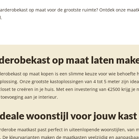
garderobekast op maat voor de grootste ruimte? Ontdek onze maatka
l.
derobekast op maat laten mak
derobekast op maat kopen is een slimme keuze voor wie behoefte 
lossing. Onze grootste kastoplossingen van 4 tot 5 meter zijn id
closet te creëren in je huis. Met een investering van €2500 krijg je 
e toevoeging aan je interieur.
ideale woonstijl voor jouw kast
derobe maatkast past perfect in uiteenlopende woonstijlen, van m
k. De kleurvarianten maken de maatkasten veelzijdig en aanpasbaar