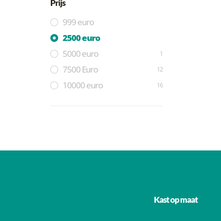
Prijs
999 euro
2500 euro
5000 euro
1
7500 Euro
12
10000 euro
16
Kast op maat