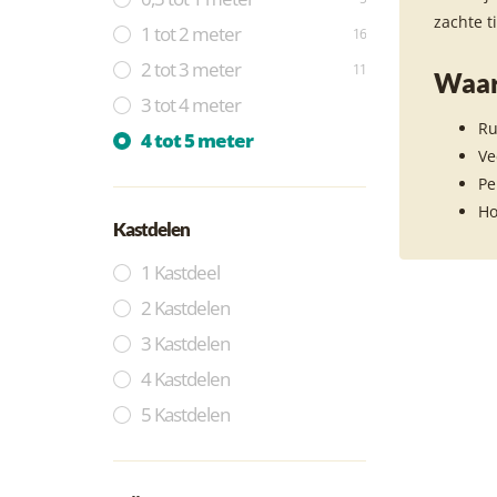
zachte t
1 tot 2 meter
16
2 tot 3 meter
11
Waar
3 tot 4 meter
Ru
4 tot 5 meter
Ve
Pe
Ho
Kastdelen
1 Kastdeel
2 Kastdelen
3 Kastdelen
4 Kastdelen
5 Kastdelen