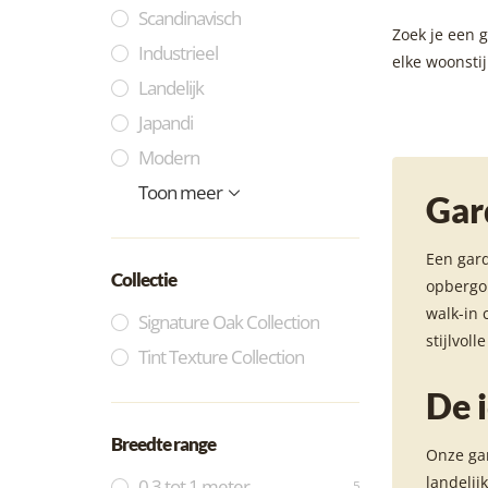
Scandinavisch
Zoek je een 
Industrieel
elke woonstij
Landelijk
Japandi
Modern
Vintage
Bohemian
Hotel Chique
Minimalistich
Klassiek
Mediteriaans
Toon meer
Gar
Een gar
Collectie
opbergop
walk-in 
Signature Oak Collection
stijlvoll
Tint Texture Collection
De 
Breedte range
Onze gar
landelij
0,3 tot 1 meter
5