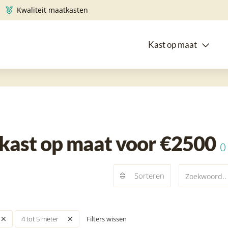
Kwaliteit maatkasten
Kast op maat
kast op maat voor €2500
0
Sorteren
Filters wissen
4 tot 5 meter