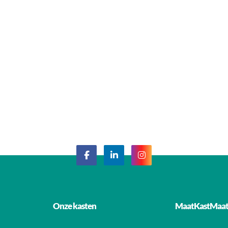
Onze kasten
MaatKastMaa