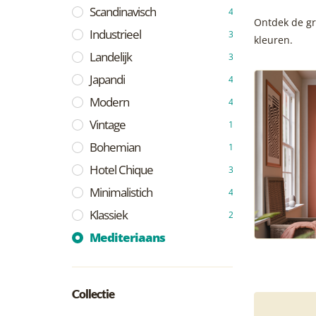
Scandinavisch
4
Ontdek de gr
Industrieel
3
kleuren.
Landelijk
3
Japandi
4
Modern
4
Vintage
1
Bohemian
1
Hotel Chique
3
Minimalistich
4
Klassiek
2
Mediteriaans
Collectie