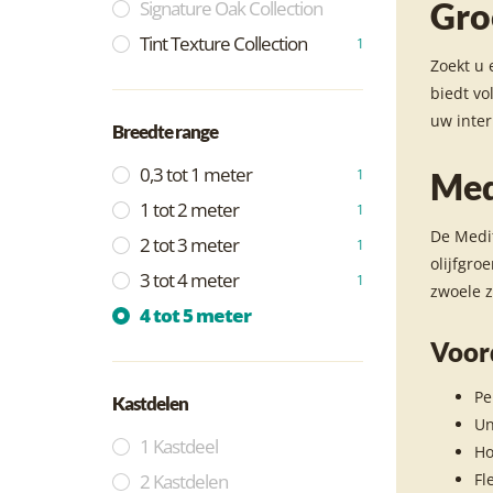
Gro
Signature Oak Collection
Tint Texture Collection
1
Zoekt u 
biedt vo
uw inter
Breedte range
0,3 tot 1 meter
1
Med
1 tot 2 meter
1
De Medit
2 tot 3 meter
1
olijfgro
3 tot 4 meter
1
zwoele z
4 tot 5 meter
Voor
Pe
Kastdelen
Un
1 Kastdeel
Ho
2 Kastdelen
Fl