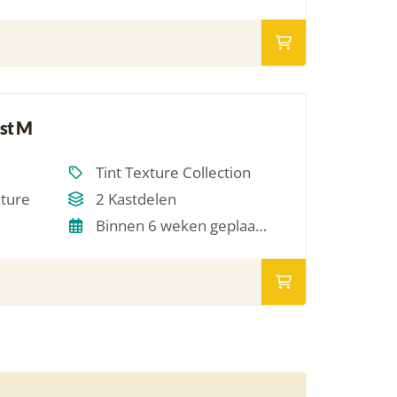
st M
Tint Texture Collection
xture
2 Kastdelen
Binnen 6 weken geplaatst