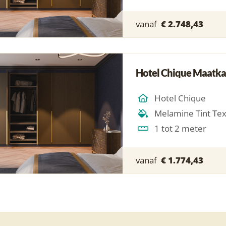
vanaf
€ 2.748,43
Hotel Chique Maatka
Hotel Chique
Melamine Tint Te
1 tot 2 meter
vanaf
€ 1.774,43