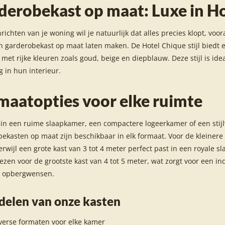
derobekast op maat: Luxe in Hot
inrichten van je woning wil je natuurlijk dat alles precies klopt, vo
n garderobekast op maat laten maken. De Hotel Chique stijl biedt 
 met rijke kleuren zoals goud, beige en diepblauw. Deze stijl is id
ng in hun interieur.
maatopties voor elke ruimte
 in een ruime slaapkamer, een compactere logeerkamer of een stijlv
ekasten op maat zijn beschikbaar in elk formaat. Voor de kleinere r
terwijl een grote kast van 3 tot 4 meter perfect past in een royale
iezen voor de grootste kast van 4 tot 5 meter, wat zorgt voor een
je opbergwensen.
delen van onze kasten
verse formaten voor elke kamer