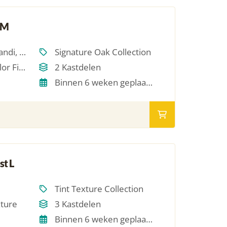
 M
Scandinavisch, Japandi, Modern, Hotel Chique, Minimalistich
Signature Oak Collection
Single Oil / RAL Color Finish
2 Kastdelen
Binnen 6 weken geplaatst
t L
Tint Texture Collection
xture
3 Kastdelen
Binnen 6 weken geplaatst