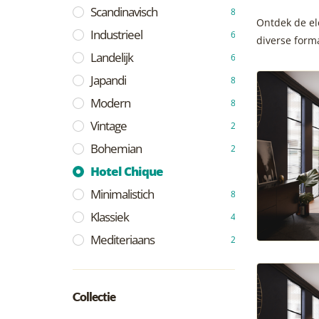
Scandinavisch
8
Ontdek de ele
Industrieel
6
diverse form
Landelijk
6
Japandi
8
Modern
8
Vintage
2
Bohemian
2
Hotel Chique
Minimalistich
8
Klassiek
4
Mediteriaans
2
Collectie