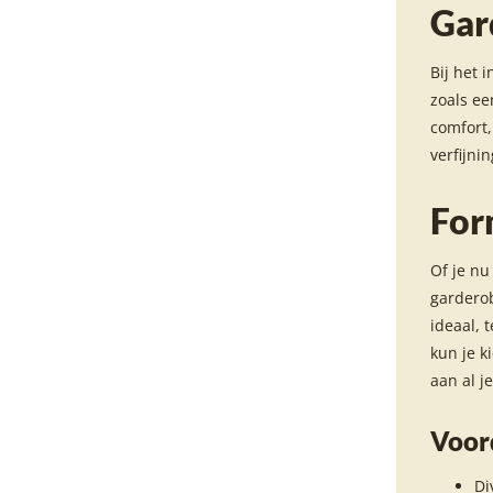
Gar
Bij het 
zoals ee
comfort,
verfijni
For
Of je nu
garderob
ideaal, 
kun je k
aan al 
Voor
Di