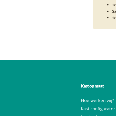
Ho
Ga
Ho
Kast op maat
Hoe werken wij?
Kast configurator