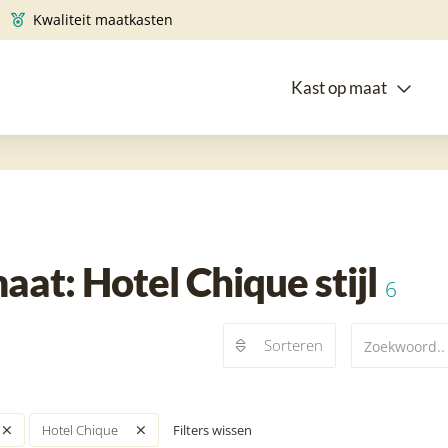
Kwaliteit maatkasten
Kast op maat
at: Hotel Chique stijl
6
Sorteren
Filters wissen
Hotel Chique