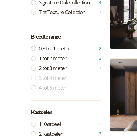
Signature Oak Collection
4
Tint Texture Collection
2
Breedte range
0,3 tot 1 meter
2
1 tot 2 meter
3
2 tot 3 meter
1
3 tot 4 meter
4 tot 5 meter
Kastdelen
1 Kastdeel
2
2 Kastdelen
3