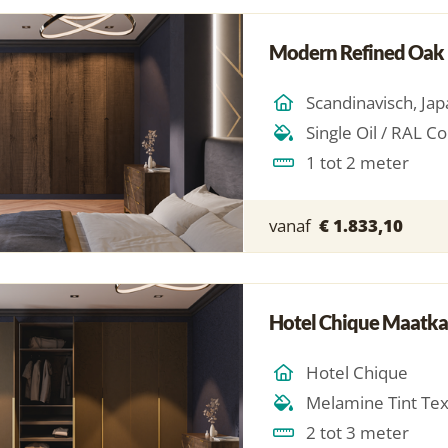
Modern Refined Oak
1 tot 2 meter
vanaf
€ 1.833,10
Hotel Chique Maatkas
Hotel Chique
Melamine Tint Te
2 tot 3 meter