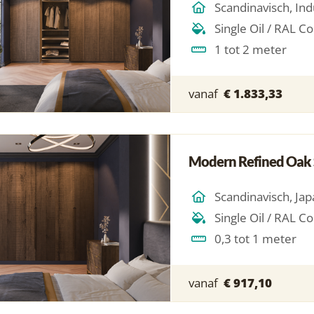
1 tot 2 meter
vanaf
€ 1.833,33
Modern Refined Oak 
0,3 tot 1 meter
vanaf
€ 917,10