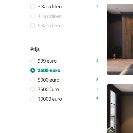
3 Kastdelen
1
4 Kastdelen
5 Kastdelen
Prijs
999 euro
4
2500 euro
5000 euro
8
7500 Euro
7
10000 euro
5