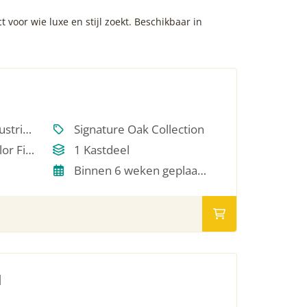
 voor wie luxe en stijl zoekt. Beschikbaar in
Scandinavisch, Industrieel, Japandi, Modern, Hotel Chique, Minimalistich
Signature Oak Collection
Single Oil / RAL Color Finish
1 Kastdeel
Binnen 6 weken geplaatst
M