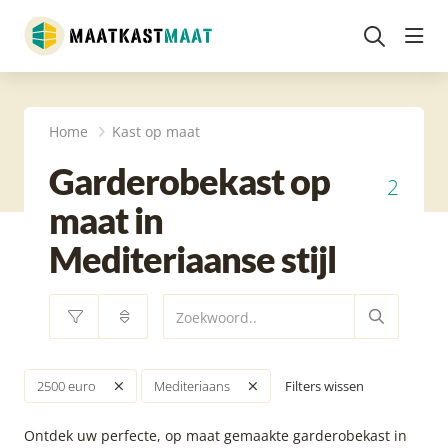
head
Home
Kast op maat
Garderobekast op
2
maat in
Mediteriaanse stijl
Filters wissen
2500 euro
Mediteriaans
Ontdek uw perfecte, op maat gemaakte garderobekast in