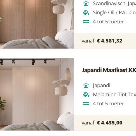
4 tot 5 meter
vanaf
€ 4.581,32
Japandi Maatkast XX
Japandi
Melamine Tint Te
4 tot 5 meter
vanaf
€ 4.435,00