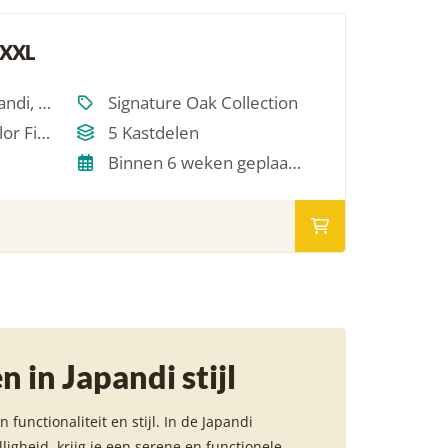
 XXL
Scandinavisch, Japandi, Modern, Hotel Chique, Minimalistich
Signature Oak Collection
Single Oil / RAL Color Finish
5 Kastdelen
Binnen 6 weken geplaatst
 in Japandi stijl
unctionaliteit en stijl. In de Japandi
igheid, krijg je een serene en functionele