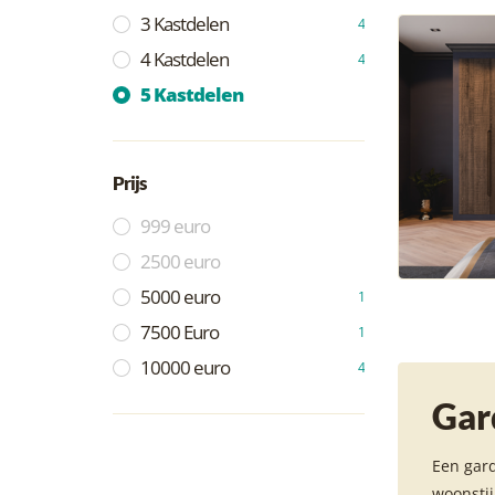
3 Kastdelen
4
4 Kastdelen
4
5 Kastdelen
Prijs
999 euro
2500 euro
5000 euro
1
7500 Euro
1
10000 euro
4
Gar
Een gard
woonstij