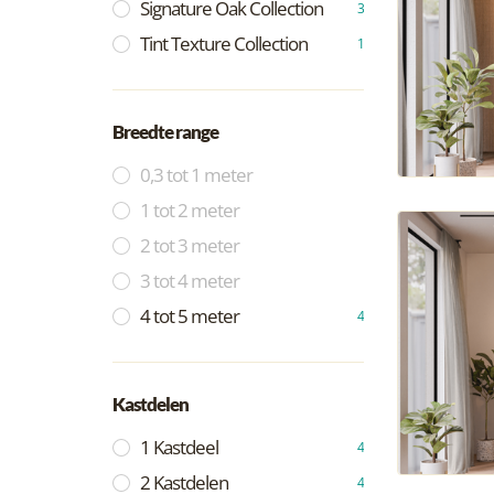
Signature Oak Collection
3
Tint Texture Collection
1
Breedte range
0,3 tot 1 meter
1 tot 2 meter
2 tot 3 meter
3 tot 4 meter
4 tot 5 meter
4
Kastdelen
1 Kastdeel
4
2 Kastdelen
4