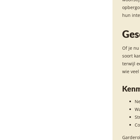
opbergop
hun inte
Ges
Of je nu
soort ka
terwijl 
wie veel
Kenm
Ne
Wa
St
Co
Garderob