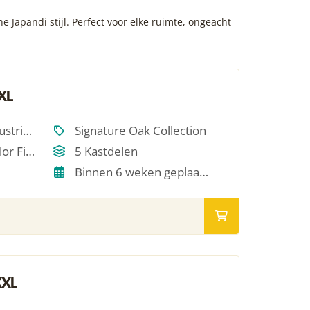
 Japandi stijl. Perfect voor elke ruimte, ongeacht
XL
Scandinavisch, Industrieel, Japandi, Modern, Hotel Chique, Minimalistich
Signature Oak Collection
Single Oil / RAL Color Finish
5 Kastdelen
Binnen 6 weken geplaatst
XXL