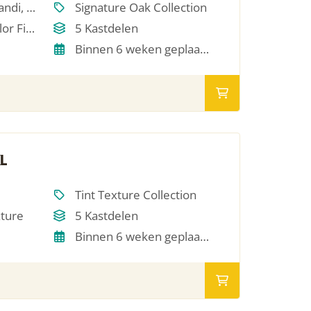
Scandinavisch, Japandi, Modern, Minimalistich
Signature Oak Collection
Single Oil / RAL Color Finish
5 Kastdelen
Binnen 6 weken geplaatst
L
Tint Texture Collection
xture
5 Kastdelen
Binnen 6 weken geplaatst