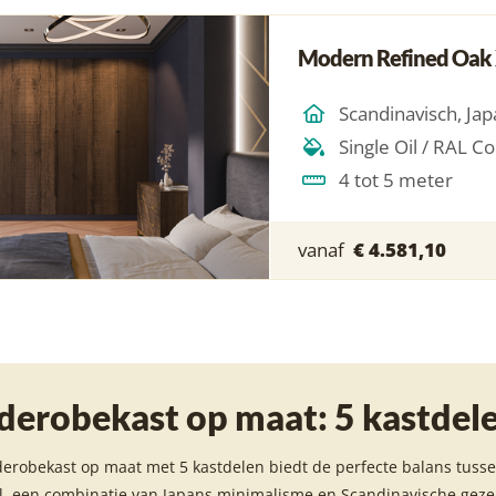
Modern Refined Oak
4 tot 5 meter
vanaf
€ 4.581,10
derobekast op maat: 5 kastdelen
erobekast op maat met 5 kastdelen biedt de perfecte balans tussen f
l, een combinatie van Japans minimalisme en Scandinavische gezell