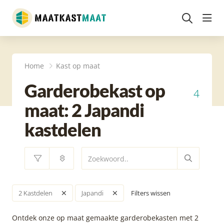
head
Home
Kast op maat
Garderobekast op
4
maat: 2 Japandi
kastdelen
Filters wissen
2 Kastdelen
Japandi
Ontdek onze op maat gemaakte garderobekasten met 2