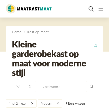
head
Home
Kast op maat
Kleine
4
garderobekast op
maat voor moderne
stijl
Filters wissen
1 tot 2 meter
Modern