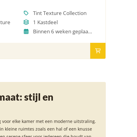
Tint Texture Collection
xture
1 Kastdeel
Binnen 6 weken geplaatst
at: stijl en
ng voor elke kamer met een moderne uitstraling.
 in kleine ruimtes zoals een hal of een knusse
een serene sfeer voor iedereen die houdt van