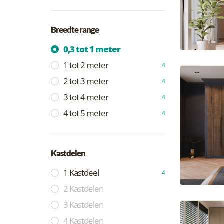
Breedte range
0,3 tot 1 meter
1 tot 2 meter
4
2 tot 3 meter
4
3 tot 4 meter
4
4 tot 5 meter
4
Kastdelen
1 Kastdeel
4
2 Kastdelen
3 Kastdelen
4 Kastdelen