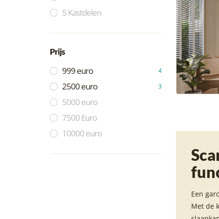
5 Kastdelen
Prijs
999 euro
4
2500 euro
3
5000 euro
7500 Euro
10000 euro
Sca
func
Een gard
Met de k
slaapkam