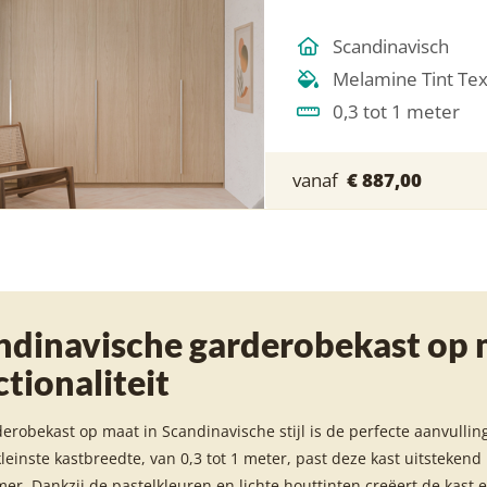
Scandinavisch
Melamine Tint Te
0,3 tot 1 meter
vanaf
€ 887,00
ndinavische garderobekast op ma
tionaliteit
erobekast op maat in Scandinavische stijl is de perfecte aanvulli
leinste kastbreedte, van 0,3 tot 1 meter, past deze kast uitstekend
er. Dankzij de pastelkleuren en lichte houttinten creëert de kast 