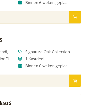
Binnen 6 weken geplaatst
S
Scandinavisch, Japandi, Modern, Hotel Chique, Minimalistich
Signature Oak Collection
Single Oil / RAL Color Finish
1 Kastdeel
Binnen 6 weken geplaatst
kast S