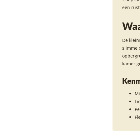
een rust
Waa
De klein
slimme 
opbergru
kamer ge
Kenm
Mi
Li
Pe
Fl