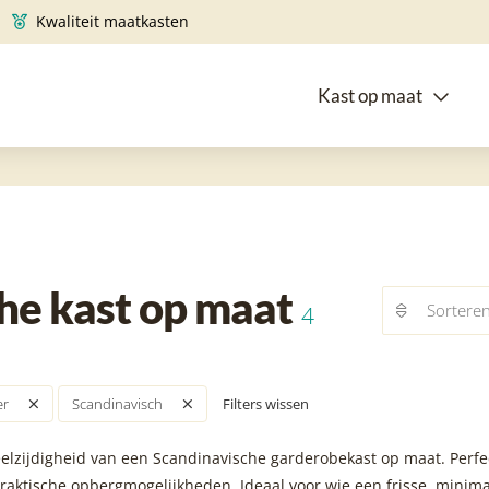
Kwaliteit maatkasten
Kast op maat
he kast op maat
Sortere
4
Filters wissen
er
Scandinavisch
lzijdigheid van een Scandinavische garderobekast op maat. Perfect 
aktische opbergmogelijkheden. Ideaal voor wie een frisse, minimali