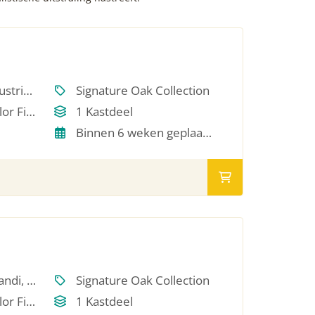
Scandinavisch, Industrieel, Japandi, Modern, Hotel Chique, Minimalistich
Signature Oak Collection
Single Oil / RAL Color Finish
1 Kastdeel
Binnen 6 weken geplaatst
Scandinavisch, Japandi, Modern, Minimalistich
Signature Oak Collection
Single Oil / RAL Color Finish
1 Kastdeel