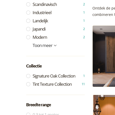
Scandinavisch
2
Ontdek de pe
Industrieel
1
combineren f
Landelijk
1
Japandi
2
Modern
2
Vintage
Bohemian
Hotel Chique
Minimalistich
Klassiek
Mediteriaans
Toon meer
1
1
2
2
1
1
Collectie
Signature Oak Collection
1
Tint Texture Collection
11
Breedte range
0,3 tot 1 meter