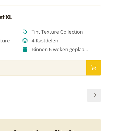
st XL
Tint Texture Collection
xture
4 Kastdelen
Binnen 6 weken geplaatst