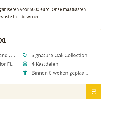
organiseren voor 5000 euro. Onze maatkasten
bewuste huisbewoner.
 XL
Scandinavisch, Japandi, Modern, Hotel Chique, Minimalistich
Signature Oak Collection
Single Oil / RAL Color Finish
4 Kastdelen
Binnen 6 weken geplaatst