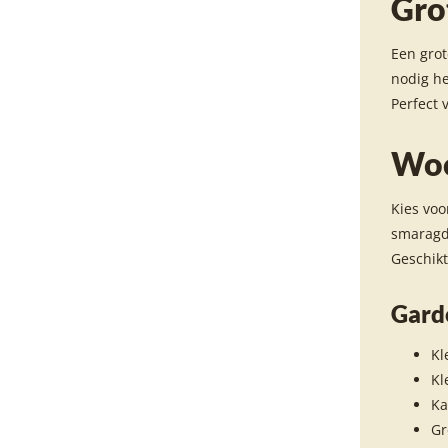
Gro
Een grot
nodig he
Perfect 
Woo
Kies voo
smaragdg
Geschikt
Gard
Kl
Kl
Ka
Gr