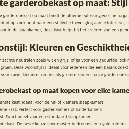
te garderobekast op maat: Stijl 
e garderobekast op maat biedt de ultieme oplossing voor het organi
bt of op zoek bent naar een stijlvolle toevoeging aan je interieur,
voor in de slaapkamer, deze kast helpt bij het creëren van een ge
nstijl: Kleuren en Geschikthei
r zachte neutralen zoals wit en grijs, of ga voor een gedurfde look 
roen. Deze woonstijl is ideaal voor iedereen die een balans zoekt
 voor zowel kleinere ruimtes als grotere kamers, onze garderobekas
erobekast op maat kopen voor elke kame
einste kast: Ideaal voor de hal of kleinere slaapkamers
eine kast: Perfect voor gastenkamers of kinderkamers
st: Functioneel voor een standaard slaapkamer
ote kast: De beste keuze voor master bedrooms en royale ruimtes