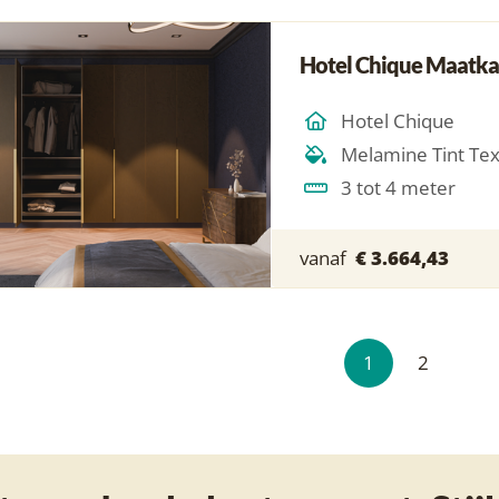
Hotel Chique Maatka
Hotel Chique
Melamine Tint Te
3 tot 4 meter
vanaf
€ 3.664,43
1
2