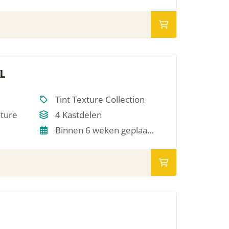
L
Tint Texture Collection
xture
4 Kastdelen
Binnen 6 weken geplaatst