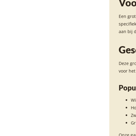
Voo
Een grot
specifie
aan bij 
Ges
Deze gro
voor het
Popul
Wi
Ho
Zw
Gr
Onze gar