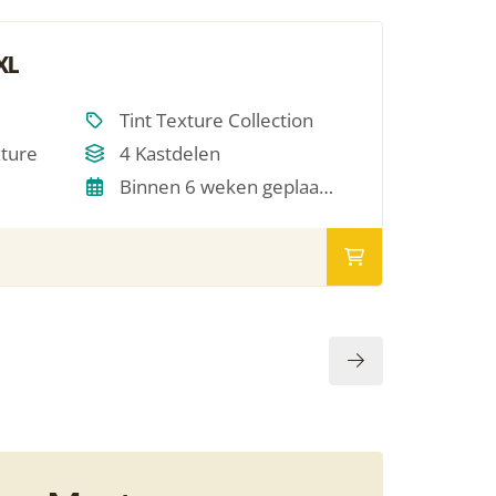
XL
Tint Texture Collection
xture
4 Kastdelen
Binnen 6 weken geplaatst