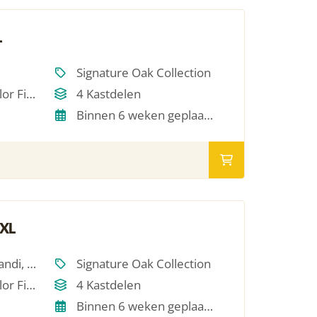
L
Signature Oak Collection
Single Oil / RAL Color Finish
4 Kastdelen
Binnen 6 weken geplaatst
 XL
Scandinavisch, Japandi, Modern, Hotel Chique, Minimalistich
Signature Oak Collection
Single Oil / RAL Color Finish
4 Kastdelen
Binnen 6 weken geplaatst