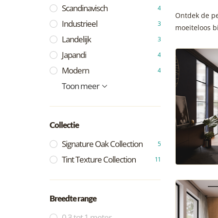
Scandinavisch
4
Ontdek de pe
Industrieel
3
moeiteloos b
Landelijk
3
Japandi
4
Modern
4
Vintage
Bohemian
Hotel Chique
Minimalistich
Klassiek
Mediteriaans
Toon meer
1
1
3
4
2
1
Collectie
Signature Oak Collection
5
Tint Texture Collection
11
Breedte range
0,3 tot 1 meter