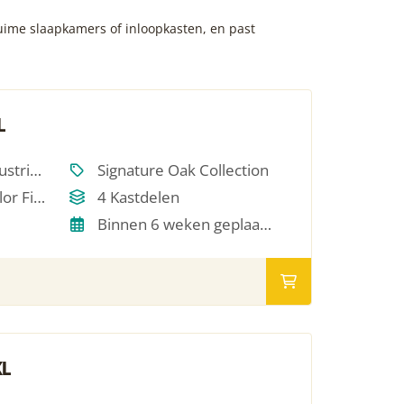
uime slaapkamers of inloopkasten, en past
L
Scandinavisch, Industrieel, Japandi, Modern, Hotel Chique, Minimalistich
Signature Oak Collection
Single Oil / RAL Color Finish
4 Kastdelen
Binnen 6 weken geplaatst
XL