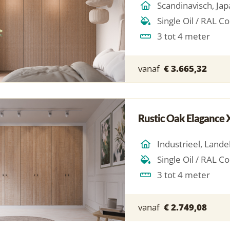
3 tot 4 meter
vanaf
€ 3.665,32
Rustic Oak Elagance 
Industrieel, Landel
3 tot 4 meter
vanaf
€ 2.749,08