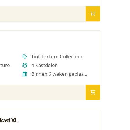
Tint Texture Collection
xture
4 Kastdelen
Binnen 6 weken geplaatst
kast XL