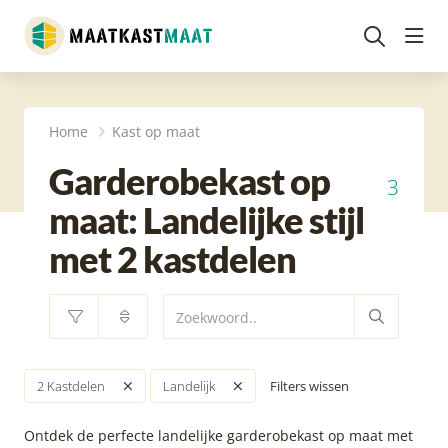
head
Home
Kast op maat
Garderobekast op
3
maat: Landelijke stijl
met 2 kastdelen
Filters wissen
2 Kastdelen
Landelijk
Ontdek de perfecte landelijke garderobekast op maat met