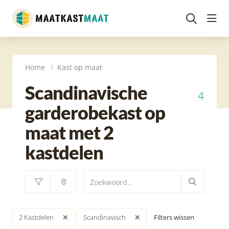
head
Home
Kast op maat
Scandinavische
4
garderobekast op
maat met 2
kastdelen
Filters wissen
2 Kastdelen
Scandinavisch