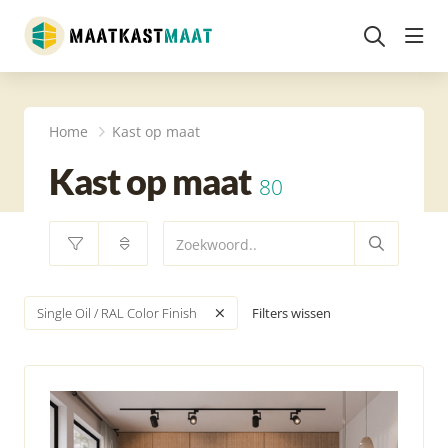
head
Home
Kast op maat
Kast op maat
80
Filters wissen
Single Oil / RAL Color Finish