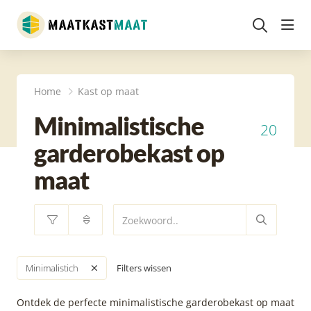
head
Home
Kast op maat
Minimalistische
20
garderobekast op
maat
Filters wissen
Minimalistich
Ontdek de perfecte minimalistische garderobekast op maat